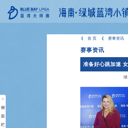
首 页
赛事资讯
赛事资讯
准备好心跳加速 
球
>
侧
面
栏