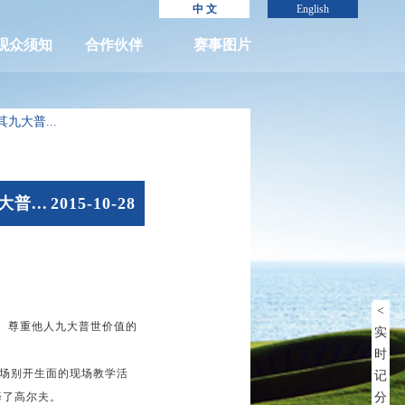
中 文
English
观众须知
合作伙伴
赛事图片
大普...
普...
2015-10-28
<
、尊重他人九大普世价值的
实
时
场别开生面的现场教学活
记
择了高尔夫。
分